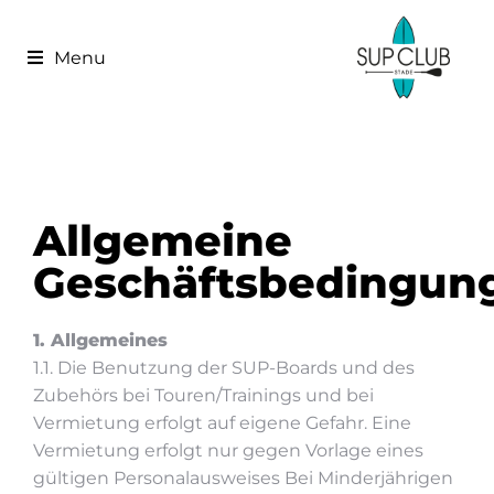
Menu
Allgemeine
Geschäftsbedingun
1. Allgemeines
1.1. Die Benutzung der SUP-Boards und des
Zubehörs bei Touren/Trainings und bei
Vermietung erfolgt auf eigene Gefahr. Eine
Vermietung erfolgt nur gegen Vorlage eines
gültigen Personalausweises Bei Minderjährigen