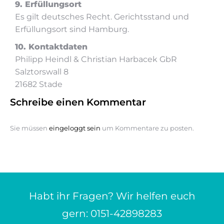
9. Erfüllungsort
Es gilt deutsches Recht. Gerichtsstand und
Erfüllungsort sind Hamburg.
10. Kontaktdaten
Philipp Heindl & Christian Harbacek GbR
Salztorswall 8
21682 Stade
Schreibe einen Kommentar
Sie müssen
eingeloggt sein
um Kommentare zu posten.
Habt ihr Fragen? Wir helfen euch
gern: 0151-42898283